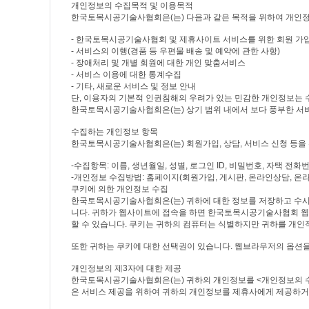
개인정보의 수집목적 및 이용목적
한국토목시공기술사협회은(는) 다음과 같은 목적을 위하여 개인정
- 한국토목시공기술사협회 및 제휴사이트 서비스를 위한 회원 가
- 서비스의 이행(경품 등 우편물 배송 및 예약에 관한 사항)
- 장애처리 및 개별 회원에 대한 개인 맞춤서비스
- 서비스 이용에 대한 통계수집
- 기타, 새로운 서비스 및 정보 안내
단, 이용자의 기본적 인권침해의 우려가 있는 민감한 개인정보는 
한국토목시공기술사협회은(는) 상기 범위 내에서 보다 풍부한 서
수집하는 개인정보 항목
한국토목시공기술사협회은(는) 회원가입, 상담, 서비스 신청 등을
-수집항목: 이름, 생년월일, 성별, 로그인 ID, 비밀번호, 자택 전화
-개인정보 수집방법: 홈페이지(회원가입, 게시판, 온라인상담, 온
쿠키에 의한 개인정보 수집
한국토목시공기술사협회은(는) 귀하에 대한 정보를 저장하고 수시로 
니다. 귀하가 웹사이트에 접속을 하면 한국토목시공기술사협회 웹
할 수 있습니다. 쿠키는 귀하의 컴퓨터는 식별하지만 귀하를 개인
또한 귀하는 쿠키에 대한 선택권이 있습니다. 웹브라우저의 옵션을
개인정보의 제3자에 대한 제공
한국토목시공기술사협회은(는) 귀하의 개인정보를 <개인정보의 수집
은 서비스 제공을 위하여 귀하의 개인정보를 제휴사에게 제공하거나