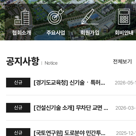
협회소개
주요사업
회원가입
회비안내
공지사항
전체보기
Notice
[경기도교육청] 신기술ㆍ특허공법 선정위원 인력풀 후보자 모집안내 [토목 및 기계설비분야]
신규
2026-05-
[건설신기술 소개] 무차단 교면 포장 분석 기술
신규
2026-03-
[국토연구원] 도로분야 민간투자사업 제안서 평가위원 후보자 등록 모집 공고 알림
신규
2025-12-